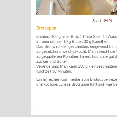
[
1
] [
2
] [
3
] [
4
] [
5
]
Brotsuppe
Zutaten: 100 g altes Brot, 1 Prise Salz, 1 l Was
Zitronenschale, 10 g Butter, 30 g Korinthen
Das Brot wird kleingeschnitten, eingeweicht, mi
aufgesetzt und weichgekocht. Man streicht die S
aufgequollenen Korinthen hinein, kocht sie gut 
Zucker und Butter.
Veränderung: Man kann 150 g kleingeschnitten
Kochzeit 30 Minuten.
Ein hilfreicher Kommentar zum Brotsuppenrezept
chefkoch.de: „Diese Brotsuppe fühlt sich wie S