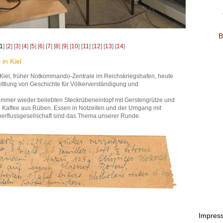
B
1
] [
2
] [
3
] [
4
] [
5
] [
6
] [
7
] [
8
] [
9
] [
10
] [
11
] [
12
] [
13
] [
14
]
in Kiel
Kiel, früher Notkommando-Zentrale im Reichskriegshafen, heute
mittlung von Geschichte für Völkerverständigung und
immer wieder beliebten Steckrübeneintopf mit Gerstengrütze und
e Kaffee aus Rüben. Essen in Notzeiten und der Umgang mit
berflussgesellschaft sind das Thema unserer Runde.
Impres