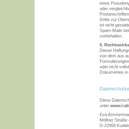
eines Pseudony
oder vergleichb
Postanschrifte
Dritte zur Über
ist nicht gesta
Spam-Mails bei
vorbehalten.
5. Rechtswirk
Dieser Haftungs
von dem aus auf
Formulierungen 
oder nicht volls
Dokumentes in i
Datenschutze
Diese Datenschu
unter
www.l-al
Eva Ammermann 
Möllner Straße
D-22958 Kudd