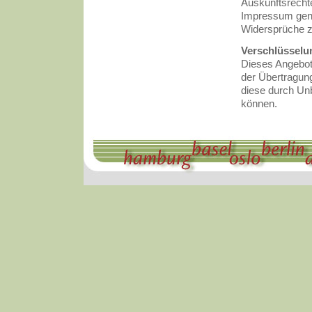
Auskunftsrechte
Impressum genan
Widersprüche zu
Verschlüsselu
Dieses Angebot
der Übertragung
diese durch Un
können.