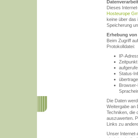
Datenverarbei
Dieses Interne
Hosteurope G
keine über das 
Speicherung un
Erhebung von
Beim Zugriff au
Protokolldatei:
IP-Adress
Zeitpunkt
aufgeruf
Status-In
übertrag
Browser-
Sprachein
Die Daten werde
Weitergabe an D
Techniken, die 
auszuwerten. P
Links zu ander
Unser Internet-