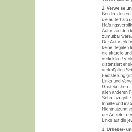
2. Verweise un
Bei direkten od
die außerhalb d
Haftungsverpflic
Autor von den I
zumutbar wäre, 
Der Autor erklä
keine illegalen
die aktuelle un
verlinkten / ver
distanziert er s
verknüpften Sei
Feststellung gil
Links und Verwe
Gästebüchern, D
allen anderen 
Schreibzugriffe 
Inhalte und ins
Nichtnutzung so
der Anbieter de
Links auf die je
3. Urheber- u