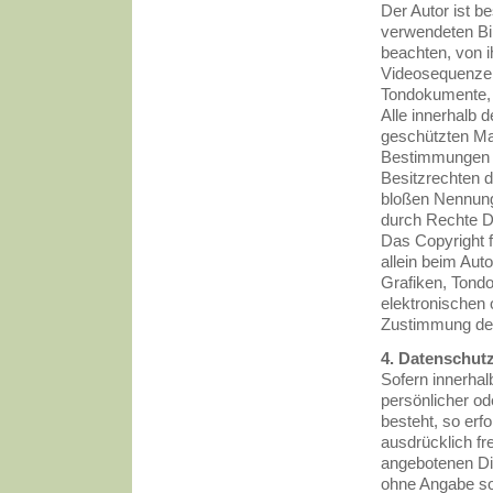
Der Autor ist be
verwendeten Bi
beachten, von i
Videosequenzen 
Tondokumente, 
Alle innerhalb 
geschützten Ma
Bestimmungen d
Besitzrechten d
bloßen Nennung
durch Rechte Dr
Das Copyright fü
allein beim Aut
Grafiken, Tond
elektronischen 
Zustimmung des 
4. Datenschut
Sofern innerhal
persönlicher od
besteht, so erf
ausdrücklich fr
angebotenen Die
ohne Angabe so