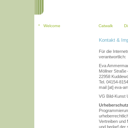
*
Welcome
Catwalk
Di
Kontakt & I
Für die Internet
verantwortlich:
Eva Ammerma
Möllner Straße
22958 Kuddew
Tel. 04154-815
mail [at] eva-
VG Bild-Kunst
Urheberschutz
Programmierung
urheberrechtlic
Vertreiben und M
und bedarf der 