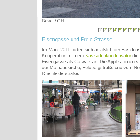
Basel / CH
[
1
] [
2
] [
3
] [
4
] [
5
] [
6
] [
7
] [
8
] [
Eisengasse und Freie Strasse
Im März 2011 bieten sich anläßlich der Baselreis
Kooperation mit dem
Kaskadenkondensator
die 
Eisengasse als Catwalk an. Die Applikationen
der Mathäuskirche, Feldbergstraße und vom New
Rheinfelderstraße.